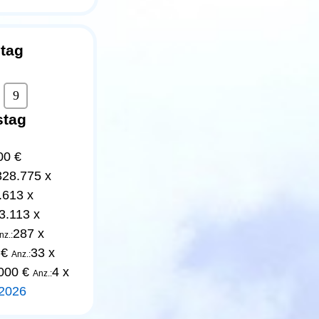
tag
9
stag
00 €
328.775 x
.613 x
3.113 x
287 x
nz.:
 €
33 x
Anz.:
000 €
4 x
Anz.:
.2026