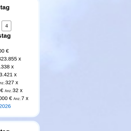
tag
4
stag
00 €
323.855 x
.338 x
3.421 x
327 x
nz.:
 €
32 x
Anz.:
000 €
7 x
Anz.:
.2026