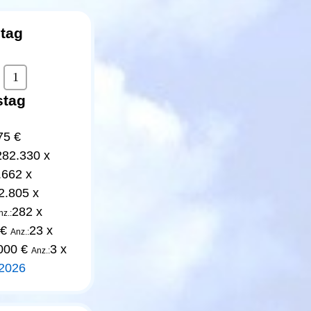
tag
1
stag
75 €
282.330 x
.662 x
2.805 x
282 x
nz.:
 €
23 x
Anz.:
000 €
3 x
Anz.:
.2026