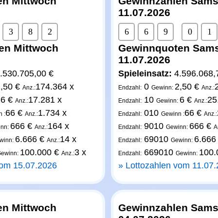
en Mittwoch
Gewinnzahlen Sams
11.07.2026
3
8
2
6
6
9
0
1
en Mittwoch
Gewinnquoten Sam
11.07.2026
.530.705,00 €
Spieleinsatz:
4.596.068,
2,50 €
174.364 x
0
2,50 €
Anz.:
Endzahl:
Gewinn:
Anz.:
6 €
17.281 x
10
6 €
25
:
Anz.:
Endzahl:
Gewinn:
Anz.:
66 €
1.734 x
010
66 €
 :
Anz.:
Endzahl:
Gewinn :
Anz.:
666 €
164 x
9010
666 €
inn:
Anz.:
Endzahl:
Gewinn:
A
6.666 €
14 x
69010
6.666
winn:
Anz.:
Endzahl:
Gewinn:
100.000 €
3 x
669010
100.
ewinn:
Anz.:
Endzahl:
Gewinn:
vom 15.07.2026
Lottozahlen vom 11.07
en Mittwoch
Gewinnzahlen Sams