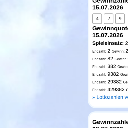
Gewinnzahl
15.07.2026
4
2
9
Gewinnquot
15.07.2026
Spieleinsatz:
2
2
Endzahl:
Gewinn:
82
Endzahl:
Gewinn
382
Endzahl:
Gewinn
9382
Endzahl:
Gew
29382
Endzahl:
Ge
429382
Endzahl:
G
Lottozahlen 
Gewinnzahl