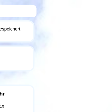
espeichert.
hr
49