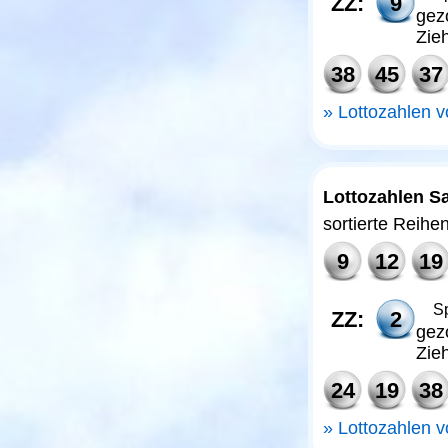
ZZ:
9
gez
Zie
38
45
37
Lottozahlen 
Lottozahlen S
sortierte Reihe
9
12
19
Sp
ZZ:
2
gez
Zie
24
19
38
Lottozahlen 