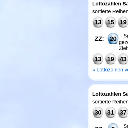
Lottozahlen S
sortierte Reihe
13
15
19
Sp
ZZ:
20
gez
Zie
13
19
43
Lottozahlen 
Lottozahlen S
sortierte Reihe
30
31
37
Sp