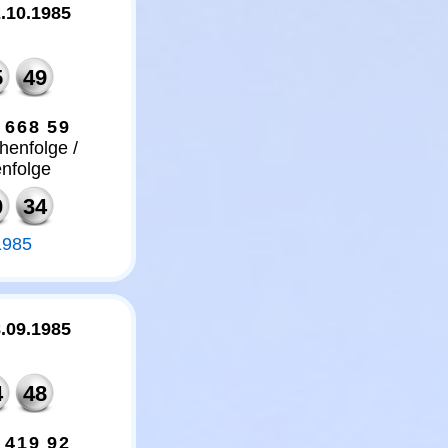
.10.1985
5
49
6
6
8
5
9
henfolge /
nfolge
0
34
1985
.09.1985
4
48
4
1
9
9
2