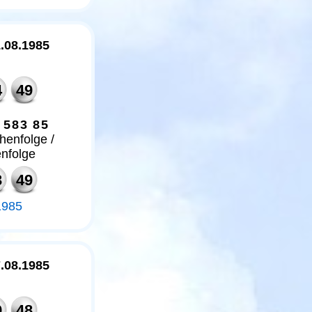
.08.1985
4
49
5
8
3
8
5
henfolge /
nfolge
3
49
1985
.08.1985
9
48