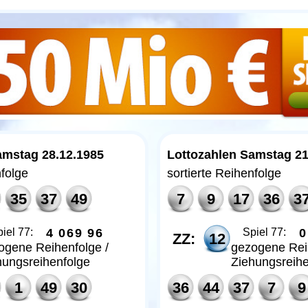
amstag 28.12.1985
Lottozahlen Samstag 21
nfolge
sortierte Reihenfolge
35
37
49
7
9
17
36
3
iel 77:
4
0
6
9
9
6
Spiel 77:
0
ZZ:
12
ogene Reihenfolge /
gezogene Rei
hungsreihenfolge
Ziehungsreihe
1
49
30
36
44
37
7
9