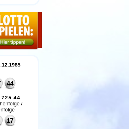
.12.1985
7
44
7
2
5
4
4
henfolge /
nfolge
17