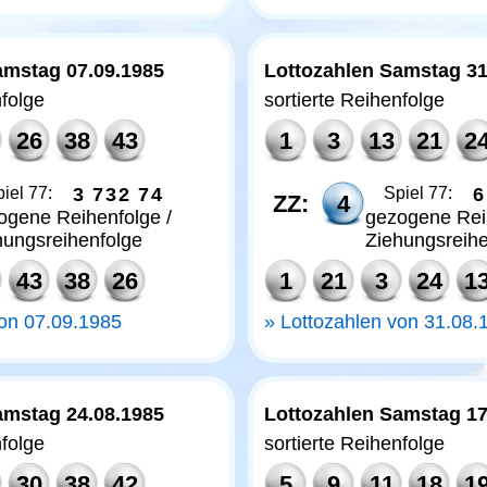
amstag 07.09.1985
Lottozahlen Samstag 31
nfolge
sortierte Reihenfolge
26
38
43
1
3
13
21
2
iel 77:
3
7
3
2
7
4
Spiel 77:
6
ZZ:
4
ogene Reihenfolge /
gezogene Rei
hungsreihenfolge
Ziehungsreihe
43
38
26
1
21
3
24
1
von 07.09.1985
Lottozahlen von 31.08.
amstag 24.08.1985
Lottozahlen Samstag 17
nfolge
sortierte Reihenfolge
30
38
42
5
9
11
18
1