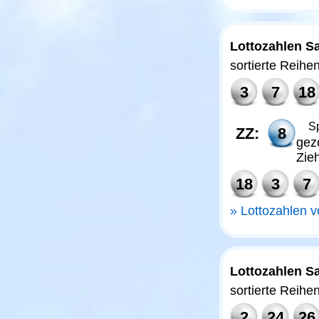
Lottozahlen S
sortierte Reihe
3
7
18
Sp
ZZ:
8
gez
Zie
18
3
7
Lottozahlen 
Lottozahlen S
sortierte Reihe
2
24
26