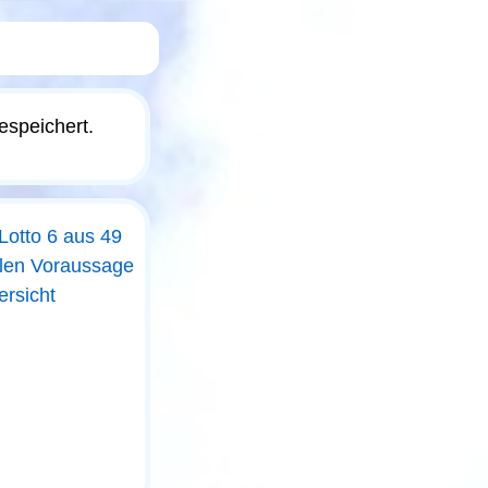
espeichert.
 Lotto 6 aus 49
hlen Voraussage
ersicht