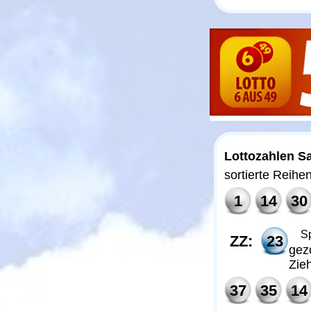
Lottozahlen S
sortierte Reihe
1
14
30
Sp
ZZ:
23
gez
Zie
37
35
14