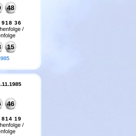
9
48
9
1
8
3
6
henfolge /
nfolge
8
15
1985
.11.1985
6
46
8
1
4
1
9
henfolge /
nfolge