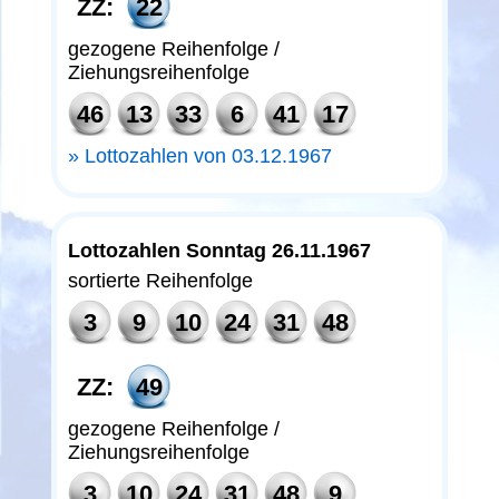
ZZ:
22
gezogene Reihenfolge /
Ziehungsreihenfolge
46
13
33
6
41
17
Lottozahlen von 03.12.1967
Lottozahlen Sonntag 26.11.1967
sortierte Reihenfolge
3
9
10
24
31
48
ZZ:
49
gezogene Reihenfolge /
Ziehungsreihenfolge
3
10
24
31
48
9