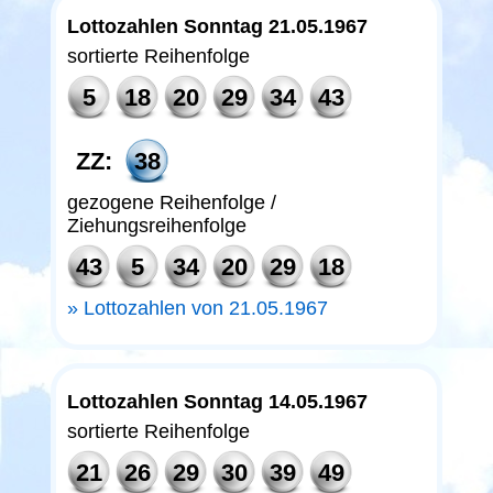
Lottozahlen Sonntag 21.05.1967
sortierte Reihenfolge
5
18
20
29
34
43
ZZ:
38
gezogene Reihenfolge /
Ziehungsreihenfolge
43
5
34
20
29
18
Lottozahlen von 21.05.1967
Lottozahlen Sonntag 14.05.1967
sortierte Reihenfolge
21
26
29
30
39
49