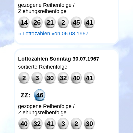
gezogene Reihenfolge /
Ziehungsreihenfolge
14
26
21
2
45
41
Lottozahlen von 06.08.1967
Lottozahlen Sonntag 30.07.1967
sortierte Reihenfolge
2
3
30
32
40
41
ZZ:
46
gezogene Reihenfolge /
Ziehungsreihenfolge
40
32
41
3
2
30