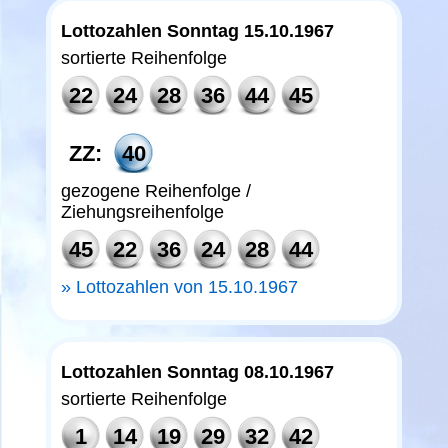
Lottozahlen Sonntag 15.10.1967
sortierte Reihenfolge
22
24
28
36
44
45
ZZ:
40
gezogene Reihenfolge /
Ziehungsreihenfolge
45
22
36
24
28
44
Lottozahlen von 15.10.1967
Lottozahlen Sonntag 08.10.1967
sortierte Reihenfolge
1
14
19
29
32
42