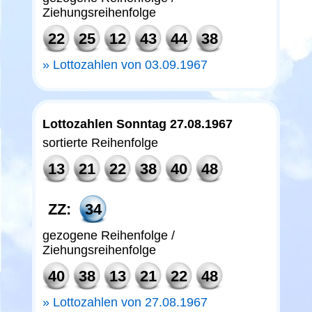
Ziehungsreihenfolge
22
25
12
43
44
38
Lottozahlen von 03.09.1967
Lottozahlen Sonntag 27.08.1967
sortierte Reihenfolge
13
21
22
38
40
48
ZZ:
34
gezogene Reihenfolge /
Ziehungsreihenfolge
40
38
13
21
22
48
Lottozahlen von 27.08.1967