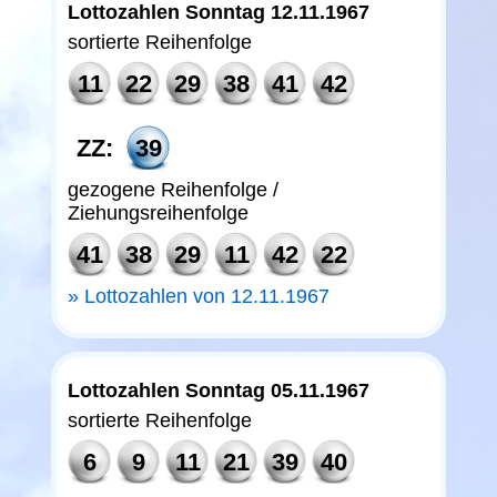
Lottozahlen Sonntag 12.11.1967
sortierte Reihenfolge
11
22
29
38
41
42
ZZ:
39
gezogene Reihenfolge /
Ziehungsreihenfolge
41
38
29
11
42
22
Lottozahlen von 12.11.1967
Lottozahlen Sonntag 05.11.1967
sortierte Reihenfolge
6
9
11
21
39
40