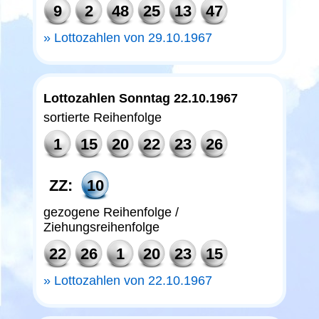
9
2
48
25
13
47
Lottozahlen von 29.10.1967
Lottozahlen Sonntag 22.10.1967
sortierte Reihenfolge
1
15
20
22
23
26
ZZ:
10
gezogene Reihenfolge /
Ziehungsreihenfolge
22
26
1
20
23
15
Lottozahlen von 22.10.1967