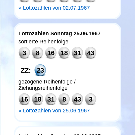
Lottozahlen von 02.07.1967
Lottozahlen Sonntag 25.06.1967
sortierte Reihenfolge
3
8
16
18
31
43
ZZ:
23
gezogene Reihenfolge /
Ziehungsreihenfolge
16
18
31
8
43
3
Lottozahlen von 25.06.1967