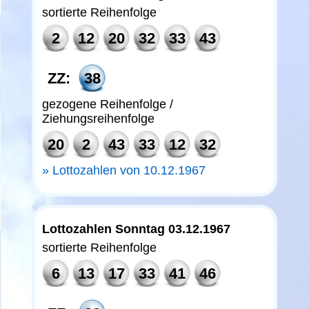
sortierte Reihenfolge
2
12
20
32
33
43
ZZ:
38
gezogene Reihenfolge /
Ziehungsreihenfolge
20
2
43
33
12
32
Lottozahlen von 10.12.1967
Lottozahlen Sonntag 03.12.1967
sortierte Reihenfolge
6
13
17
33
41
46