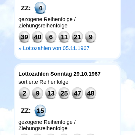
ZZ:
4
gezogene Reihenfolge /
Ziehungsreihenfolge
39
40
6
11
21
9
Lottozahlen von 05.11.1967
Lottozahlen Sonntag 29.10.1967
sortierte Reihenfolge
2
9
13
25
47
48
ZZ:
15
gezogene Reihenfolge /
Ziehungsreihenfolge