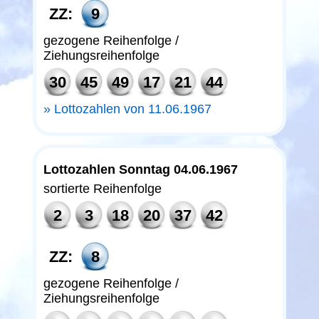
ZZ:
9
gezogene Reihenfolge /
Ziehungsreihenfolge
30
45
49
17
21
44
Lottozahlen von 11.06.1967
Lottozahlen Sonntag 04.06.1967
sortierte Reihenfolge
2
3
18
20
37
42
ZZ:
8
gezogene Reihenfolge /
Ziehungsreihenfolge