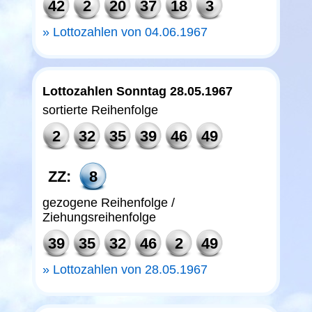
42
2
20
37
18
3
Lottozahlen von 04.06.1967
Lottozahlen Sonntag 28.05.1967
sortierte Reihenfolge
2
32
35
39
46
49
ZZ:
8
gezogene Reihenfolge /
Ziehungsreihenfolge
39
35
32
46
2
49
Lottozahlen von 28.05.1967