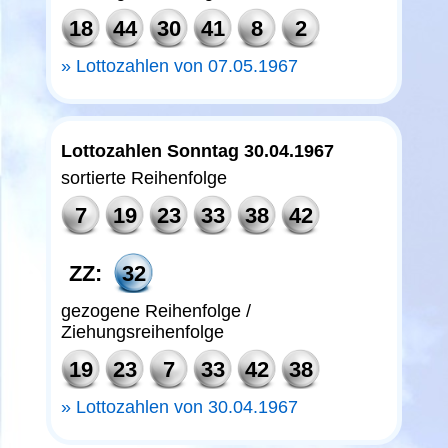
18
44
30
41
8
2
Lottozahlen von 07.05.1967
Lottozahlen Sonntag 30.04.1967
sortierte Reihenfolge
7
19
23
33
38
42
ZZ:
32
gezogene Reihenfolge /
Ziehungsreihenfolge
19
23
7
33
42
38
Lottozahlen von 30.04.1967