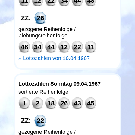
11
12
22
34
44
48
ZZ:
26
gezogene Reihenfolge /
Ziehungsreihenfolge
48
34
44
12
22
11
Lottozahlen von 16.04.1967
Lottozahlen Sonntag 09.04.1967
sortierte Reihenfolge
1
2
18
26
43
45
ZZ:
22
gezogene Reihenfolge /