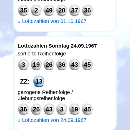
35
2
49
20
37
36
Lottozahlen von 01.10.1967
Lottozahlen Sonntag 24.09.1967
sortierte Reihenfolge
3
19
26
36
43
45
ZZ:
13
gezogene Reihenfolge /
Ziehungsreihenfolge
36
26
43
3
19
45
Lottozahlen von 24.09.1967