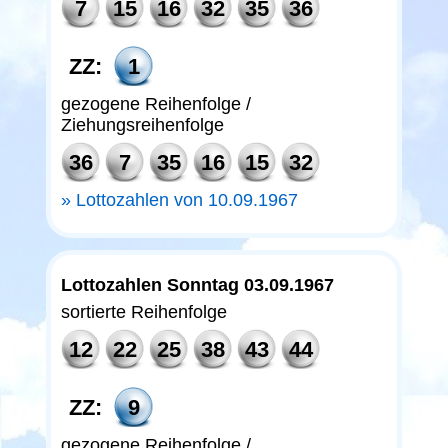
7
15
16
32
35
36
ZZ:
1
gezogene Reihenfolge /
Ziehungsreihenfolge
36
7
35
16
15
32
Lottozahlen von 10.09.1967
Lottozahlen Sonntag 03.09.1967
sortierte Reihenfolge
12
22
25
38
43
44
ZZ:
9
gezogene Reihenfolge /