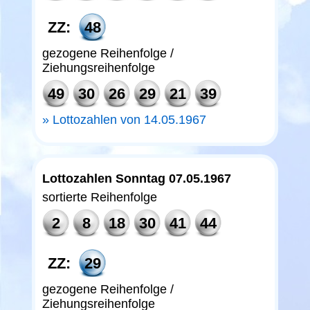
ZZ:
48
gezogene Reihenfolge /
Ziehungsreihenfolge
49
30
26
29
21
39
Lottozahlen von 14.05.1967
Lottozahlen Sonntag 07.05.1967
sortierte Reihenfolge
2
8
18
30
41
44
ZZ:
29
gezogene Reihenfolge /
Ziehungsreihenfolge