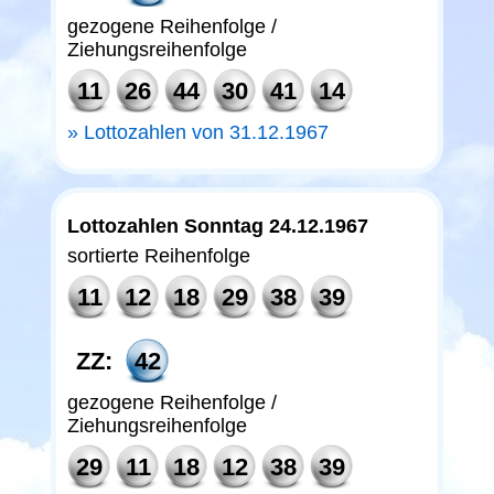
gezogene Reihenfolge /
Ziehungsreihenfolge
11
26
44
30
41
14
Lottozahlen von 31.12.1967
Lottozahlen Sonntag 24.12.1967
sortierte Reihenfolge
11
12
18
29
38
39
ZZ:
42
gezogene Reihenfolge /
Ziehungsreihenfolge
29
11
18
12
38
39