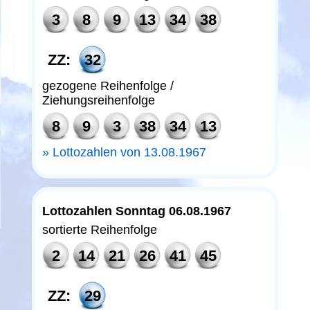
3
8
9
13
34
38
ZZ:
32
gezogene Reihenfolge /
Ziehungsreihenfolge
8
9
3
38
34
13
Lottozahlen von 13.08.1967
Lottozahlen Sonntag 06.08.1967
sortierte Reihenfolge
2
14
21
26
41
45
ZZ:
29