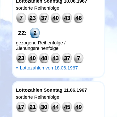
Lottozahlen Sonntag 18.06.1967
sortierte Reihenfolge
7
23
37
40
43
48
ZZ:
2
gezogene Reihenfolge /
Ziehungsreihenfolge
23
40
48
43
37
7
Lottozahlen von 18.06.1967
Lottozahlen Sonntag 11.06.1967
sortierte Reihenfolge
17
21
30
44
45
49