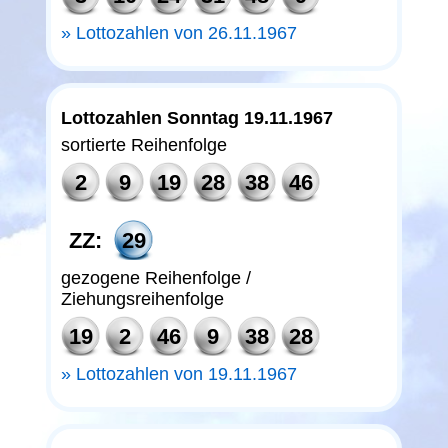
Lottozahlen von 26.11.1967
Lottozahlen Sonntag 19.11.1967
sortierte Reihenfolge
2
9
19
28
38
46
ZZ:
29
gezogene Reihenfolge /
Ziehungsreihenfolge
19
2
46
9
38
28
Lottozahlen von 19.11.1967