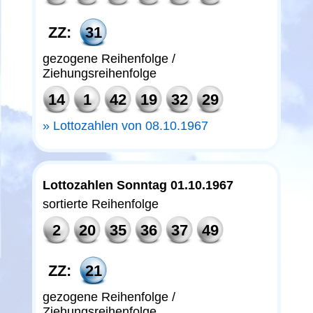
ZZ:
31
gezogene Reihenfolge /
Ziehungsreihenfolge
14
1
42
19
32
29
Lottozahlen von 08.10.1967
Lottozahlen Sonntag 01.10.1967
sortierte Reihenfolge
2
20
35
36
37
49
ZZ:
21
gezogene Reihenfolge /
Ziehungsreihenfolge