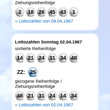
Ziehungsreihenfolge
2
18
26
45
43
1
Lottozahlen von 09.04.1967
Lottozahlen Sonntag 02.04.1967
sortierte Reihenfolge
14
21
24
31
34
48
ZZ:
25
gezogene Reihenfolge /
Ziehungsreihenfolge
48
21
31
24
14
34
Lottozahlen von 02.04.1967