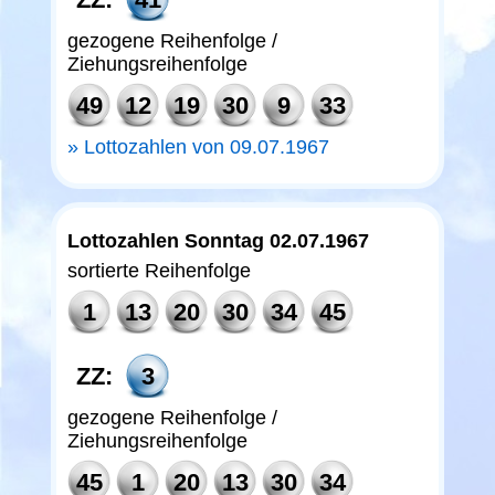
gezogene Reihenfolge /
Ziehungsreihenfolge
49
12
19
30
9
33
Lottozahlen von 09.07.1967
Lottozahlen Sonntag 02.07.1967
sortierte Reihenfolge
1
13
20
30
34
45
ZZ:
3
gezogene Reihenfolge /
Ziehungsreihenfolge
45
1
20
13
30
34