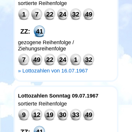
sortierte Reihenfolge
1
7
22
24
32
49
ZZ:
41
gezogene Reihenfolge /
Ziehungsreihenfolge
7
49
22
24
1
32
Lottozahlen von 16.07.1967
Lottozahlen Sonntag 09.07.1967
sortierte Reihenfolge
9
12
19
30
33
49
ZZ:
41