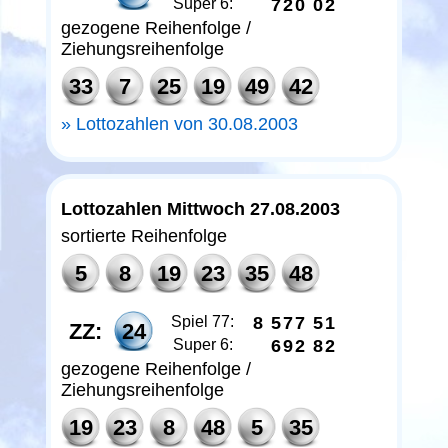
Super 6:
7
2
0
0
2
gezogene Reihenfolge /
Ziehungsreihenfolge
33
7
25
19
49
42
Lottozahlen von 30.08.2003
Lottozahlen Mittwoch 27.08.2003
sortierte Reihenfolge
5
8
19
23
35
48
Spiel 77:
8
5
7
7
5
1
ZZ:
24
Super 6:
6
9
2
8
2
gezogene Reihenfolge /
Ziehungsreihenfolge
19
23
8
48
5
35