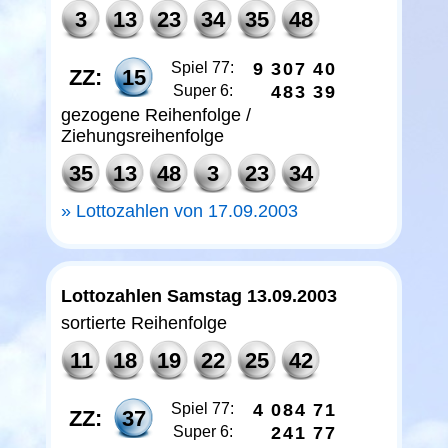
3
13
23
34
35
48
Spiel 77:
9
3
0
7
4
0
ZZ:
15
Super 6:
4
8
3
3
9
gezogene Reihenfolge /
Ziehungsreihenfolge
35
13
48
3
23
34
Lottozahlen von 17.09.2003
Lottozahlen Samstag 13.09.2003
sortierte Reihenfolge
11
18
19
22
25
42
Spiel 77:
4
0
8
4
7
1
ZZ:
37
Super 6:
2
4
1
7
7