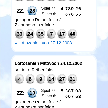
Spiel 77:
4
7
8
9
2
6
ZZ:
28
Super 6:
6
7
0
5
5
gezogene Reihenfolge /
Ziehungsreihenfolge
36
24
35
7
17
40
Lottozahlen von 27.12.2003
Lottozahlen Mittwoch 24.12.2003
sortierte Reihenfolge
4
6
9
14
27
31
Spiel 77:
5
3
8
7
0
8
ZZ:
10
Super 6:
6
0
7
5
3
gezogene Reihenfolge /
Ziehungsreihenfolge