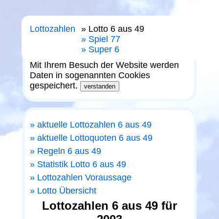
Lottozahlen
Lotto 6 aus 49
Spiel 77
Super 6
Mit Ihrem Besuch der Website werden
Daten in sogenannten Cookies
gespeichert.
aktuelle Lottozahlen 6 aus 49
aktuelle Lottoquoten 6 aus 49
Regeln 6 aus 49
Statistik Lotto 6 aus 49
Lottozahlen Voraussage
Lotto Übersicht
Lottozahlen 6 aus 49 für