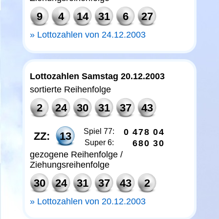
9
4
14
31
6
27
Lottozahlen von 24.12.2003
Lottozahlen Samstag 20.12.2003
sortierte Reihenfolge
2
24
30
31
37
43
Spiel 77:
0
4
7
8
0
4
ZZ:
13
Super 6:
6
8
0
3
0
gezogene Reihenfolge /
Ziehungsreihenfolge
30
24
31
37
43
2
Lottozahlen von 20.12.2003