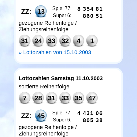
Spiel 77:
8
3
5
4
8
1
ZZ:
13
Super 6:
8
6
0
5
1
gezogene Reihenfolge /
Ziehungsreihenfolge
31
24
33
32
4
1
Lottozahlen von 15.10.2003
Lottozahlen Samstag 11.10.2003
sortierte Reihenfolge
7
28
31
33
35
47
Spiel 77:
4
4
3
1
0
6
ZZ:
45
Super 6:
8
0
5
3
8
gezogene Reihenfolge /
Ziehungsreihenfolge