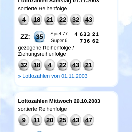
Lottozahlen Samstag 01.11.2003
sortierte Reihenfolge
4
18
21
22
32
43
Spiel 77:
4
6
3
3
2
1
ZZ:
35
Super 6:
7
3
6
6
2
gezogene Reihenfolge /
Ziehungsreihenfolge
32
18
4
22
43
21
Lottozahlen von 01.11.2003
Lottozahlen Mittwoch 29.10.2003
sortierte Reihenfolge
9
11
20
25
43
47