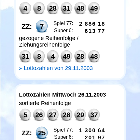
4
8
28
31
48
49
Spiel 77:
2
8
8
6
1
8
ZZ:
7
Super 6:
6
1
3
7
7
gezogene Reihenfolge /
Ziehungsreihenfolge
31
8
4
49
28
48
Lottozahlen von 29.11.2003
Lottozahlen Mittwoch 26.11.2003
sortierte Reihenfolge
5
26
27
28
29
37
Spiel 77:
1
3
0
0
6
4
ZZ:
25
Super 6:
2
0
1
9
7