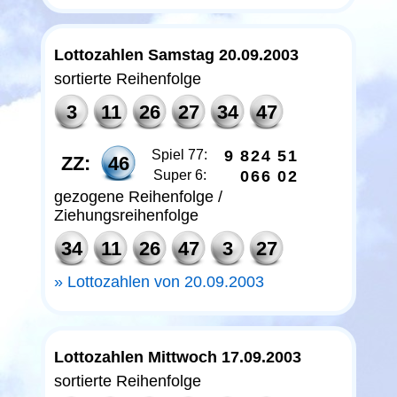
Lottozahlen Samstag 20.09.2003
sortierte Reihenfolge
3
11
26
27
34
47
Spiel 77:
9
8
2
4
5
1
ZZ:
46
Super 6:
0
6
6
0
2
gezogene Reihenfolge /
Ziehungsreihenfolge
34
11
26
47
3
27
Lottozahlen von 20.09.2003
Lottozahlen Mittwoch 17.09.2003
sortierte Reihenfolge