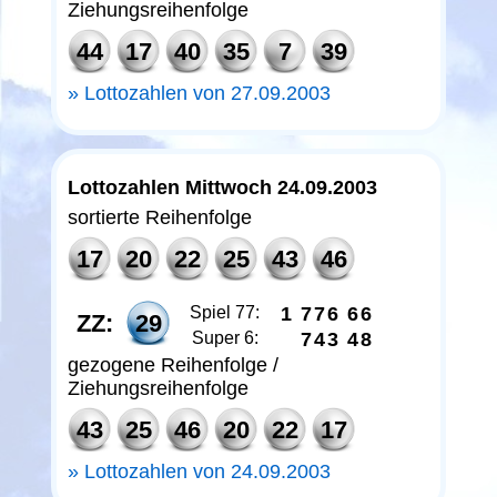
Ziehungsreihenfolge
44
17
40
35
7
39
Lottozahlen von 27.09.2003
Lottozahlen Mittwoch 24.09.2003
sortierte Reihenfolge
17
20
22
25
43
46
Spiel 77:
1
7
7
6
6
6
ZZ:
29
Super 6:
7
4
3
4
8
gezogene Reihenfolge /
Ziehungsreihenfolge
43
25
46
20
22
17
Lottozahlen von 24.09.2003