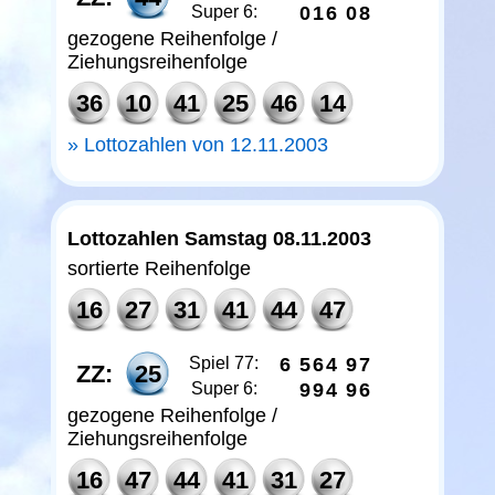
Super 6:
0
1
6
0
8
gezogene Reihenfolge /
Ziehungsreihenfolge
36
10
41
25
46
14
Lottozahlen von 12.11.2003
Lottozahlen Samstag 08.11.2003
sortierte Reihenfolge
16
27
31
41
44
47
Spiel 77:
6
5
6
4
9
7
ZZ:
25
Super 6:
9
9
4
9
6
gezogene Reihenfolge /
Ziehungsreihenfolge
16
47
44
41
31
27