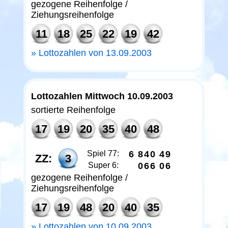
gezogene Reihenfolge /
Ziehungsreihenfolge
11
18
25
22
19
42
Lottozahlen von 13.09.2003
Lottozahlen Mittwoch 10.09.2003
sortierte Reihenfolge
17
19
20
35
40
48
Spiel 77:
6
8
4
0
4
9
ZZ:
3
Super 6:
0
6
6
0
6
gezogene Reihenfolge /
Ziehungsreihenfolge
17
19
48
20
40
35
Lottozahlen von 10.09.2003