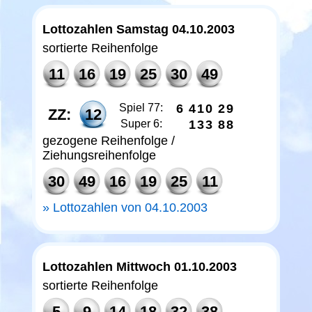
Lottozahlen Samstag 04.10.2003
sortierte Reihenfolge
11
16
19
25
30
49
Spiel 77:
6
4
1
0
2
9
ZZ:
12
Super 6:
1
3
3
8
8
gezogene Reihenfolge /
Ziehungsreihenfolge
30
49
16
19
25
11
Lottozahlen von 04.10.2003
Lottozahlen Mittwoch 01.10.2003
sortierte Reihenfolge
5
9
14
18
32
38