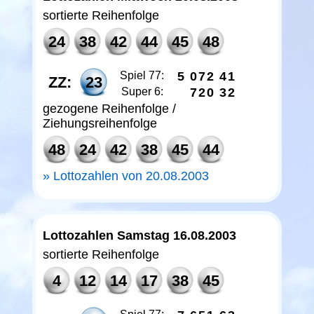
sortierte Reihenfolge
24
38
42
44
45
48
Spiel 77:
5
0
7
2
4
1
ZZ:
23
Super 6:
7
2
0
3
2
gezogene Reihenfolge /
Ziehungsreihenfolge
48
24
42
38
45
44
Lottozahlen von 20.08.2003
Lottozahlen Samstag 16.08.2003
sortierte Reihenfolge
4
12
14
17
38
45