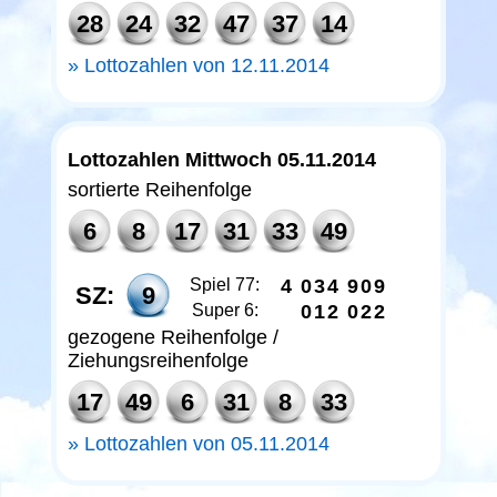
28
24
32
47
37
14
Lottozahlen von 12.11.2014
Lottozahlen Mittwoch 05.11.2014
sortierte Reihenfolge
6
8
17
31
33
49
Spiel 77:
4
0
3
4
9
0
9
SZ:
9
Super 6:
0
1
2
0
2
2
gezogene Reihenfolge /
Ziehungsreihenfolge
17
49
6
31
8
33
Lottozahlen von 05.11.2014