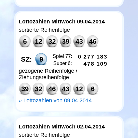
Lottozahlen Mittwoch 09.04.2014
sortierte Reihenfolge
6
12
32
39
43
46
Spiel 77:
0
2
7
7
1
8
3
SZ:
9
Super 6:
4
7
8
1
0
9
gezogene Reihenfolge /
Ziehungsreihenfolge
39
32
46
43
12
6
Lottozahlen von 09.04.2014
Lottozahlen Mittwoch 02.04.2014
sortierte Reihenfolge