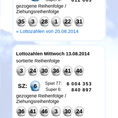
6
1
2
0
6
3
gezogene Reihenfolge /
Ziehungsreihenfolge
35
3
28
1
22
31
Lottozahlen von 20.08.2014
Lottozahlen Mittwoch 13.08.2014
sortierte Reihenfolge
3
24
30
36
41
46
Spiel 77:
6
0
0
4
3
5
3
SZ:
6
Super 6:
8
4
0
8
9
7
gezogene Reihenfolge /
Ziehungsreihenfolge
36
41
46
3
30
24