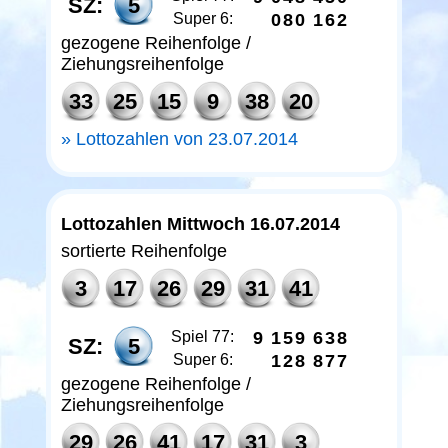
SZ:
5
Super 6:
0
8
0
1
6
2
gezogene Reihenfolge /
Ziehungsreihenfolge
33
25
15
9
38
20
Lottozahlen von 23.07.2014
Lottozahlen Mittwoch 16.07.2014
sortierte Reihenfolge
3
17
26
29
31
41
Spiel 77:
9
1
5
9
6
3
8
SZ:
5
Super 6:
1
2
8
8
7
7
gezogene Reihenfolge /
Ziehungsreihenfolge
29
26
41
17
31
3