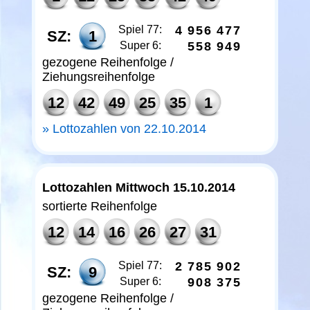
Spiel 77:
4
9
5
6
4
7
7
SZ:
1
Super 6:
5
5
8
9
4
9
gezogene Reihenfolge /
Ziehungsreihenfolge
12
42
49
25
35
1
Lottozahlen von 22.10.2014
Lottozahlen Mittwoch 15.10.2014
sortierte Reihenfolge
12
14
16
26
27
31
Spiel 77:
2
7
8
5
9
0
2
SZ:
9
Super 6:
9
0
8
3
7
5
gezogene Reihenfolge /