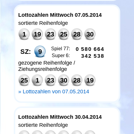
Lottozahlen Mittwoch 07.05.2014
sortierte Reihenfolge
1
19
23
25
28
30
Spiel 77:
0
5
8
0
6
6
4
SZ:
9
Super 6:
3
4
2
5
3
8
gezogene Reihenfolge /
Ziehungsreihenfolge
25
1
23
30
28
19
Lottozahlen von 07.05.2014
Lottozahlen Mittwoch 30.04.2014
sortierte Reihenfolge