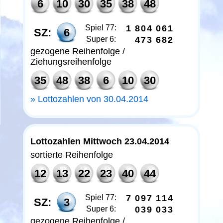
6
10
30
35
38
48
Spiel 77:
1
8
0
4
0
6
1
SZ:
6
Super 6:
4
7
3
6
8
2
gezogene Reihenfolge /
Ziehungsreihenfolge
35
48
38
6
10
30
Lottozahlen von 30.04.2014
Lottozahlen Mittwoch 23.04.2014
sortierte Reihenfolge
12
13
22
23
40
44
Spiel 77:
7
0
9
7
1
1
4
SZ:
3
Super 6:
0
3
9
0
3
3
gezogene Reihenfolge /