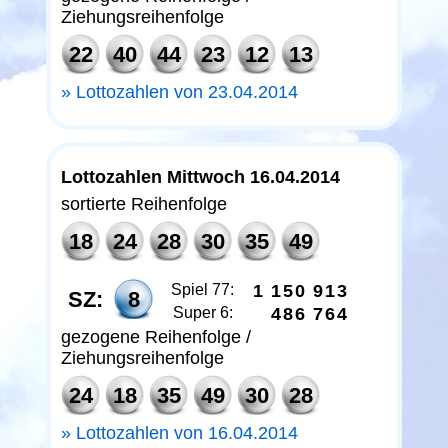
Ziehungsreihenfolge
22
40
44
23
12
13
Lottozahlen von 23.04.2014
Lottozahlen Mittwoch 16.04.2014
sortierte Reihenfolge
18
24
28
30
35
49
Spiel 77:
1
1
5
0
9
1
3
SZ:
8
Super 6:
4
8
6
7
6
4
gezogene Reihenfolge /
Ziehungsreihenfolge
24
18
35
49
30
28
Lottozahlen von 16.04.2014