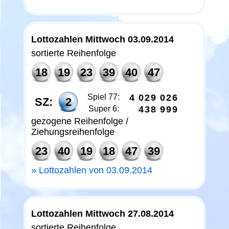
Lottozahlen Mittwoch 03.09.2014
sortierte Reihenfolge
18
19
23
39
40
47
Spiel 77:
4
0
2
9
0
2
6
SZ:
2
Super 6:
4
3
8
9
9
9
gezogene Reihenfolge /
Ziehungsreihenfolge
23
40
19
18
47
39
Lottozahlen von 03.09.2014
Lottozahlen Mittwoch 27.08.2014
sortierte Reihenfolge