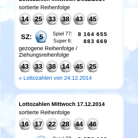
sortierte Reihenfolge
14
25
33
38
43
45
Spiel 77:
8
1
6
4
6
5
5
SZ:
5
Super 6:
8
8
3
6
6
9
gezogene Reihenfolge /
Ziehungsreihenfolge
43
33
38
14
45
25
Lottozahlen von 24.12.2014
Lottozahlen Mittwoch 17.12.2014
sortierte Reihenfolge
16
17
22
28
44
46