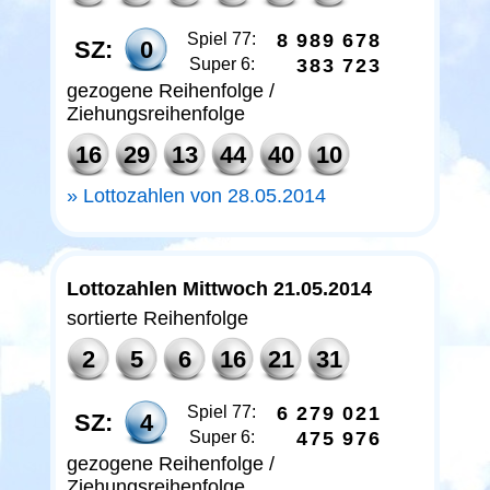
Spiel 77:
8
9
8
9
6
7
8
SZ:
0
Super 6:
3
8
3
7
2
3
gezogene Reihenfolge /
Ziehungsreihenfolge
16
29
13
44
40
10
Lottozahlen von 28.05.2014
Lottozahlen Mittwoch 21.05.2014
sortierte Reihenfolge
2
5
6
16
21
31
Spiel 77:
6
2
7
9
0
2
1
SZ:
4
Super 6:
4
7
5
9
7
6
gezogene Reihenfolge /
Ziehungsreihenfolge