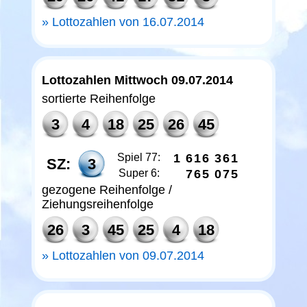
Lottozahlen von 16.07.2014
Lottozahlen Mittwoch 09.07.2014
sortierte Reihenfolge
3
4
18
25
26
45
Spiel 77:
1
6
1
6
3
6
1
SZ:
3
Super 6:
7
6
5
0
7
5
gezogene Reihenfolge /
Ziehungsreihenfolge
26
3
45
25
4
18
Lottozahlen von 09.07.2014