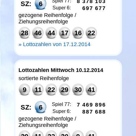
Spiel 77:
8
3
7
8
1
0
3
SZ:
6
Super 6:
6
9
7
6
7
7
gezogene Reihenfolge /
Ziehungsreihenfolge
28
46
44
17
16
22
Lottozahlen von 17.12.2014
Lottozahlen Mittwoch 10.12.2014
sortierte Reihenfolge
9
11
22
29
30
41
Spiel 77:
7
4
6
9
8
9
6
SZ:
6
Super 6:
8
8
7
6
8
8
gezogene Reihenfolge /
Ziehungsreihenfolge