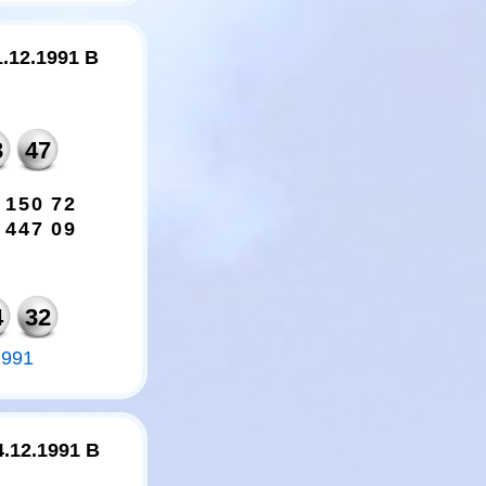
1.12.1991 B
3
47
1
5
0
7
2
4
4
7
0
9
4
32
1991
4.12.1991 B