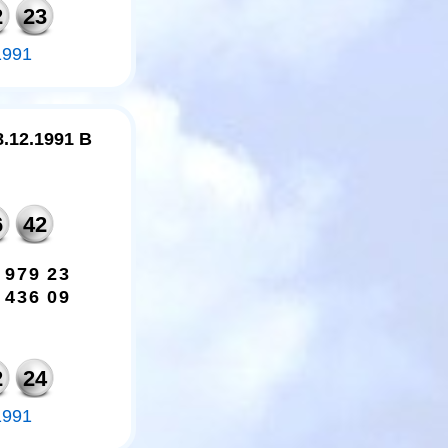
2
23
1991
8.12.1991 B
6
42
9
7
9
2
3
4
3
6
0
9
2
24
1991