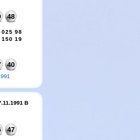
0
48
0
2
5
9
8
1
5
0
1
9
7
40
1991
7.11.1991 B
6
47