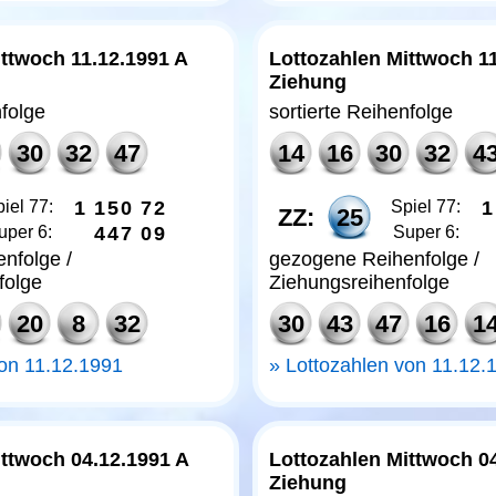
ttwoch 11.12.1991 A
Lottozahlen Mittwoch 1
Ziehung
nfolge
sortierte Reihenfolge
30
32
47
14
16
30
32
4
iel 77:
1
1
5
0
7
2
Spiel 77:
1
ZZ:
25
uper 6:
4
4
7
0
9
Super 6:
nfolge /
gezogene Reihenfolge /
folge
Ziehungsreihenfolge
20
8
32
30
43
47
16
1
von 11.12.1991
Lottozahlen von 11.12.
ittwoch 04.12.1991 A
Lottozahlen Mittwoch 0
Ziehung