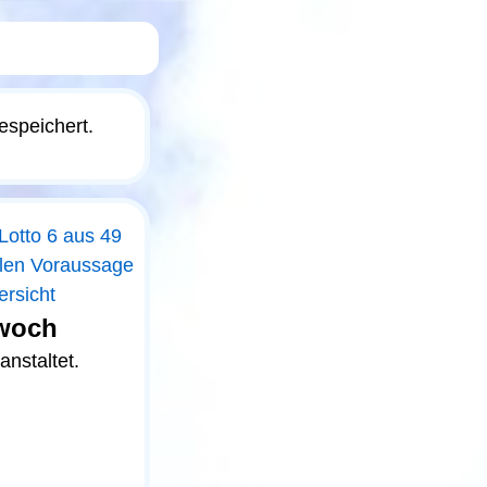
espeichert.
 Lotto 6 aus 49
hlen Voraussage
ersicht
twoch
nstaltet.