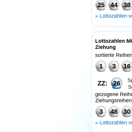
25
44
38
Lottozahlen 
Lottozahlen M
Ziehung
sortierte Reihe
1
3
16
Sp
ZZ:
26
S
gezogene Reihe
Ziehungsreihen
3
48
30
Lottozahlen 