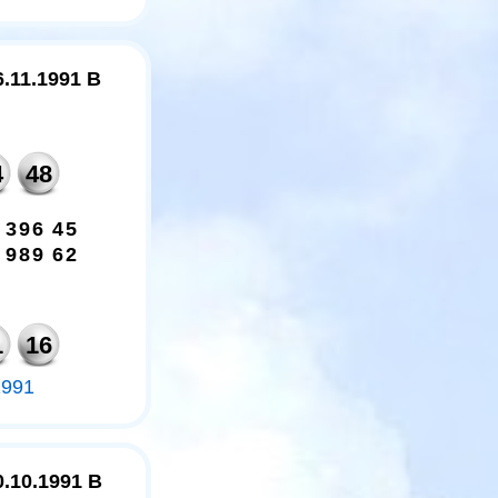
6.11.1991 B
4
48
3
9
6
4
5
9
8
9
6
2
1
16
1991
0.10.1991 B