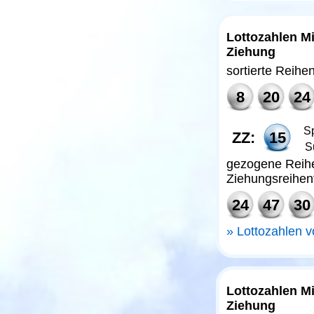
Lottozahlen Mi
Ziehung
sortierte Reihe
8
20
24
Sp
ZZ:
15
S
gezogene Reihe
Ziehungsreihen
24
47
30
Lottozahlen 
Lottozahlen M
Ziehung