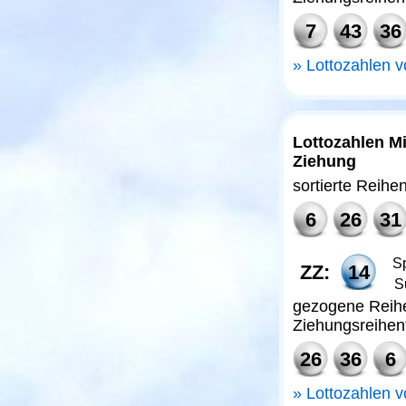
7
43
36
Lottozahlen 
Lottozahlen Mi
Ziehung
sortierte Reihe
6
26
31
Sp
ZZ:
14
S
gezogene Reihe
Ziehungsreihen
26
36
6
Lottozahlen 