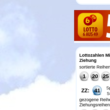
Lottozahlen M
Ziehung
sortierte Reihe
1
20
25
Sp
ZZ:
41
S
gezogene Reihe
Ziehungsreihen