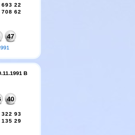
6
9
3
2
2
7
0
8
6
2
47
1991
0.11.1991 B
6
40
3
2
2
9
3
1
3
5
2
9