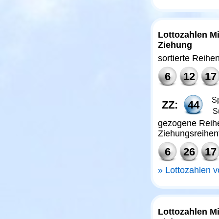
Lottozahlen Mi
Ziehung
sortierte Reihe
6
12
17
Sp
ZZ:
44
S
gezogene Reihe
Ziehungsreihen
6
26
17
Lottozahlen 
Lottozahlen M