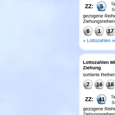
Sp
ZZ:
5
S
gezogene Reihe
Ziehungsreihen
6
1
17
Lottozahlen 
Lottozahlen Mi
Ziehung
sortierte Reihe
7
16
18
Sp
ZZ:
41
S
gezogene Reihe
Ziehungsreihen