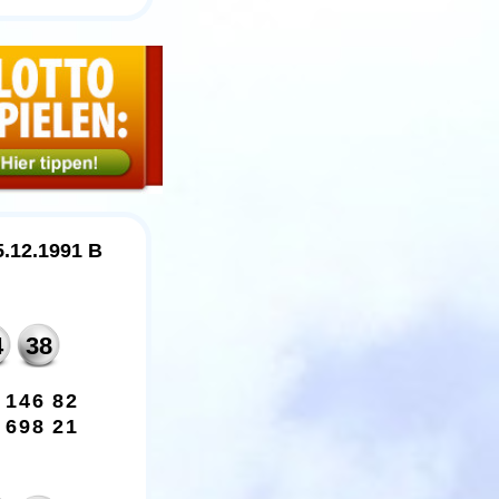
5.12.1991 B
4
38
1
4
6
8
2
6
9
8
2
1