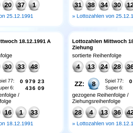
20
37
1
31
38
34
30
1
von 25.12.1991
Lottozahlen von 25.12.
ittwoch 18.12.1991 A
Lottozahlen Mittwoch 1
Ziehung
nfolge
sortierte Reihenfolge
30
33
48
4
13
24
28
3
iel 77:
0
9
7
9
2
3
Spiel 77:
0
ZZ:
8
uper 6:
4
3
6
0
9
Super 6:
nfolge /
gezogene Reihenfolge /
folge
Ziehungsreihenfolge
16
1
33
28
4
13
36
4
von 18.12.1991
Lottozahlen von 18.12.