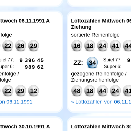
ttwoch 06.11.1991 A
Lottozahlen Mittwoch 0
Ziehung
nfolge
sortierte Reihenfolge
22
26
29
16
18
24
41
4
iel 77:
9
3
9
6
4
5
Spiel 77:
9
ZZ:
34
uper 6:
9
8
9
6
2
Super 6:
nfolge /
gezogene Reihenfolge /
folge
Ziehungsreihenfolge
22
29
12
48
18
44
24
4
von 06.11.1991
Lottozahlen von 06.11.
ittwoch 30.10.1991 A
Lottozahlen Mittwoch 3