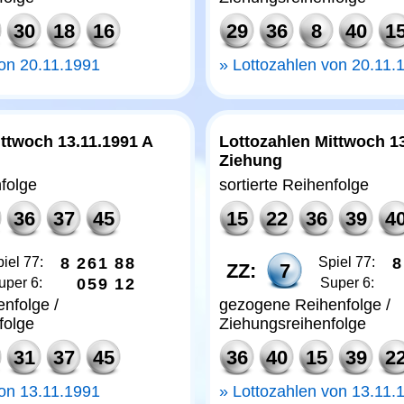
30
18
16
29
36
8
40
1
von 20.11.1991
Lottozahlen von 20.11.
ttwoch 13.11.1991 A
Lottozahlen Mittwoch 1
Ziehung
nfolge
sortierte Reihenfolge
36
37
45
15
22
36
39
4
iel 77:
8
2
6
1
8
8
Spiel 77:
8
ZZ:
7
uper 6:
0
5
9
1
2
Super 6:
nfolge /
gezogene Reihenfolge /
folge
Ziehungsreihenfolge
31
37
45
36
40
15
39
2
von 13.11.1991
Lottozahlen von 13.11.