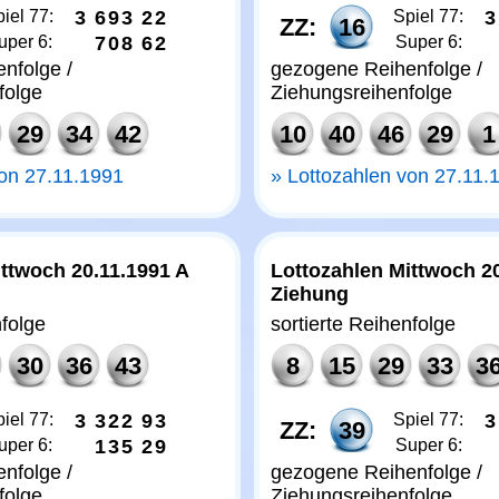
iel 77:
3
6
9
3
2
2
Spiel 77:
3
ZZ:
16
uper 6:
7
0
8
6
2
Super 6:
nfolge /
gezogene Reihenfolge /
folge
Ziehungsreihenfolge
29
34
42
10
40
46
29
1
von 27.11.1991
Lottozahlen von 27.11.
ttwoch 20.11.1991 A
Lottozahlen Mittwoch 2
Ziehung
nfolge
sortierte Reihenfolge
30
36
43
8
15
29
33
3
iel 77:
3
3
2
2
9
3
Spiel 77:
3
ZZ:
39
uper 6:
1
3
5
2
9
Super 6:
nfolge /
gezogene Reihenfolge /
folge
Ziehungsreihenfolge