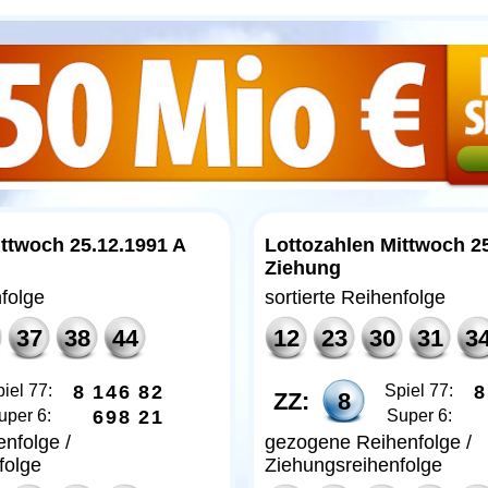
ittwoch 25.12.1991 A
Lottozahlen Mittwoch 2
Ziehung
nfolge
sortierte Reihenfolge
37
38
44
12
23
30
31
3
iel 77:
8
1
4
6
8
2
Spiel 77:
8
ZZ:
8
uper 6:
6
9
8
2
1
Super 6:
nfolge /
gezogene Reihenfolge /
folge
Ziehungsreihenfolge