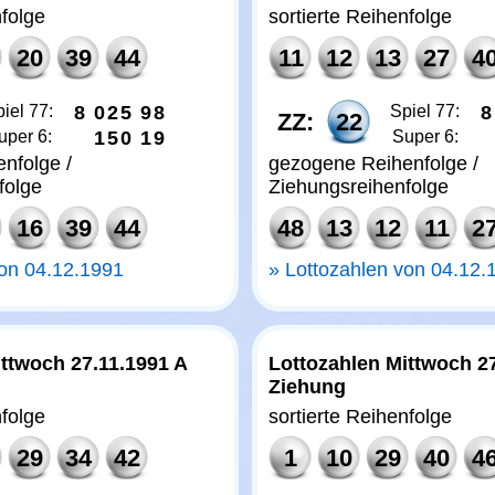
nfolge
sortierte Reihenfolge
20
39
44
11
12
13
27
4
iel 77:
8
0
2
5
9
8
Spiel 77:
8
ZZ:
22
uper 6:
1
5
0
1
9
Super 6:
nfolge /
gezogene Reihenfolge /
folge
Ziehungsreihenfolge
16
39
44
48
13
12
11
2
von 04.12.1991
Lottozahlen von 04.12.
ttwoch 27.11.1991 A
Lottozahlen Mittwoch 2
Ziehung
nfolge
sortierte Reihenfolge
29
34
42
1
10
29
40
4