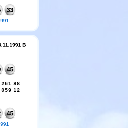
5
33
1991
3.11.1991 B
0
45
2
6
1
8
8
0
5
9
1
2
2
45
1991