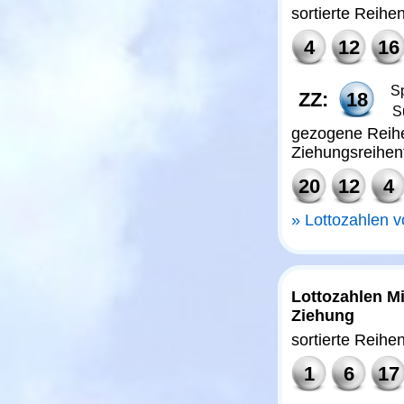
sortierte Reihe
4
12
16
Sp
ZZ:
18
S
gezogene Reihe
Ziehungsreihen
20
12
4
Lottozahlen 
Lottozahlen Mi
Ziehung
sortierte Reihe
1
6
17