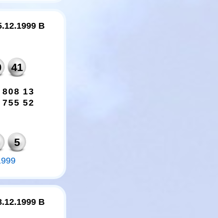
5.12.1999 B
0
41
8
0
8
1
3
7
5
5
5
2
5
1999
8.12.1999 B