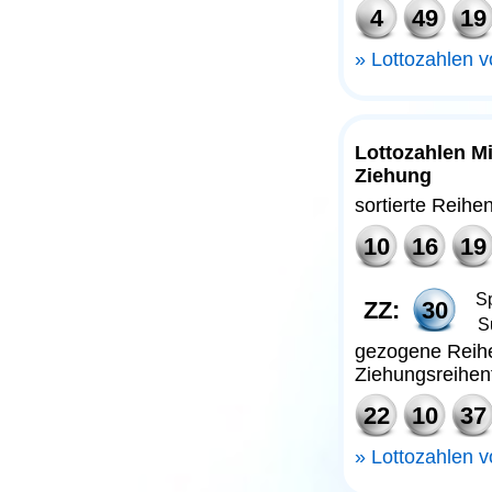
4
49
19
Lottozahlen 
Lottozahlen M
Ziehung
sortierte Reihe
10
16
19
Sp
ZZ:
30
S
gezogene Reihe
Ziehungsreihen
22
10
37
Lottozahlen 