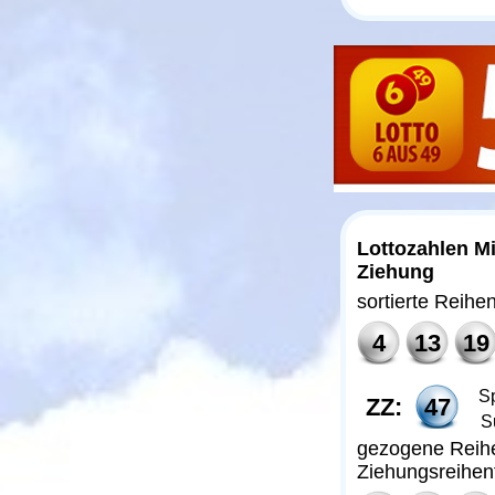
Lottozahlen M
Ziehung
sortierte Reihe
4
13
19
Sp
ZZ:
47
S
gezogene Reihe
Ziehungsreihen