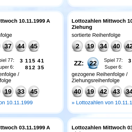
ttwoch 10.11.1999 A
Lottozahlen Mittwoch 1
Ziehung
nfolge
sortierte Reihenfolge
37
44
45
2
19
34
40
4
iel 77:
3
1
1
5
4
1
Spiel 77:
3
ZZ:
22
uper 6:
8
1
2
3
5
Super 6:
nfolge /
gezogene Reihenfolge /
folge
Ziehungsreihenfolge
19
33
45
40
19
42
43
3
von 10.11.1999
Lottozahlen von 10.11.
ttwoch 03.11.1999 A
Lottozahlen Mittwoch 0