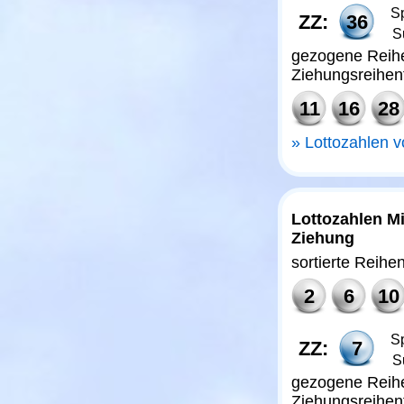
Sp
ZZ:
36
S
gezogene Reihe
Ziehungsreihen
11
16
28
Lottozahlen 
Lottozahlen Mi
Ziehung
sortierte Reihe
2
6
10
Sp
ZZ:
7
S
gezogene Reihe
Ziehungsreihen