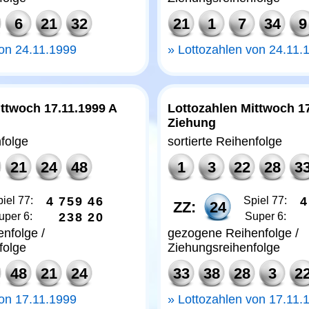
6
21
32
21
1
7
34
9
von 24.11.1999
Lottozahlen von 24.11.
ttwoch 17.11.1999 A
Lottozahlen Mittwoch 1
Ziehung
nfolge
sortierte Reihenfolge
21
24
48
1
3
22
28
3
iel 77:
4
7
5
9
4
6
Spiel 77:
4
ZZ:
24
uper 6:
2
3
8
2
0
Super 6:
nfolge /
gezogene Reihenfolge /
folge
Ziehungsreihenfolge
48
21
24
33
38
28
3
2
von 17.11.1999
Lottozahlen von 17.11.