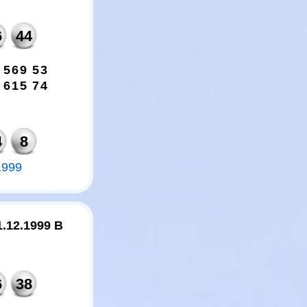
6
44
5
6
9
5
3
6
1
5
7
4
4
8
1999
1.12.1999 B
6
38