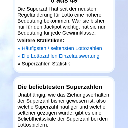
6 aus 49
Die Superzahl hat seit der neusten
Regeländerung für Lotto eine höhere
Bedeutung bekommen. War sie bisher
nur für den Jackpot wichtig, hat sie nun
Bedeutung für jede Gewinnklasse.
weitere Statistiken:
Häufigsten / seltensten Lottozahlen
Die Lottozahlen Einzelauswertung
» Superzahlen Statistik
Die beliebtesten Superzahlen
Unabhängig, wie das Ziehungsverhalten
der Superzahl bisher gewesen ist, also
welche Superzahl häufiger und welche
seltener gezogen wurde, gibt es eine
Beliebtheitsskale der Superzahl bei den
Lottospielern.