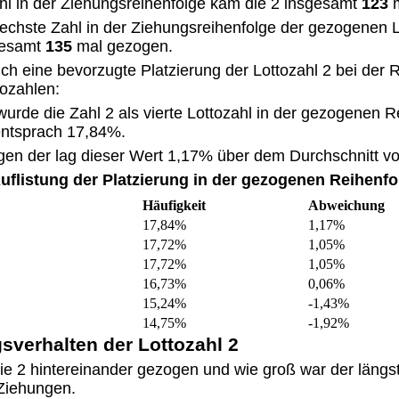
ahl in der Ziehungsreihenfolge kam die 2 insgesamt
123
m
sechste Zahl in der Ziehungsreihenfolge der gezogenen 
gesamt
135
mal gezogen.
ich eine bevorzugte Platzierung der Lottozahl 2 bei der 
ozahlen:
urde die Zahl 2 als vierte Lottozahl in der gezogenen R
ntsprach 17,84%.
gen der lag dieser Wert 1,17% über dem Durchschnitt 
flistung der Platzierung in der gezogenen Reihenfo
Häufigkeit
Abweichung
17,84%
1,17%
17,72%
1,05%
17,72%
1,05%
16,73%
0,06%
15,24%
-1,43%
14,75%
-1,92%
sverhalten der Lottozahl 2
ie 2 hintereinander gezogen und wie groß war der längs
Ziehungen.