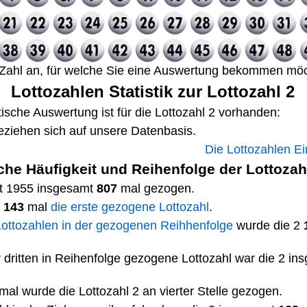
e Zahl an, für welche Sie eine Auswertung bekommen mö
Lottozahlen Statistik zur Lottozahl 2
tische Auswertung ist für die Lottozahl 2 vorhanden:
eziehen sich auf unsere Datenbasis.
Die Lottozahlen E
sche Häufigkeit und Reihenfolge der Lottozah
it 1955 insgesamt
807
mal gezogen.
2
143
mal
die erste gezogene Lottozahl
.
Lottozahlen in der gezogenen Reihhenfolge
wurde die 2
er dritten in Reihenfolge gezogene Lottozahl war die 2 i
mal wurde die Lottozahl 2 an vierter Stelle gezogen.