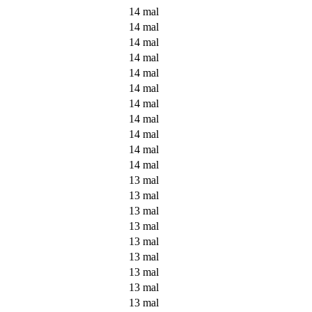
14 mal
14 mal
14 mal
14 mal
14 mal
14 mal
14 mal
14 mal
14 mal
14 mal
14 mal
13 mal
13 mal
13 mal
13 mal
13 mal
13 mal
13 mal
13 mal
13 mal