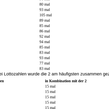
80 mal
93 mal
105 mal
89 mal
85 mal
86 mal
92 mal
94 mal
85 mal
83 mal
93 mal
77 mal
83 mal
ei Lottozahlen wurde die 2 am häufigsten zusammen ge
len
in Kombination mit der 2
15 mal
15 mal
15 mal
15 mal
15 mal