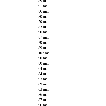
89 mal
91 mal
86 mal
80 mal
79 mal
83 mal
90 mal
87 mal
79 mal
89 mal
107 mal
90 mal
80 mal
64 mal
84 mal
93 mal
89 mal
63 mal
86 mal
87 mal
96 mal