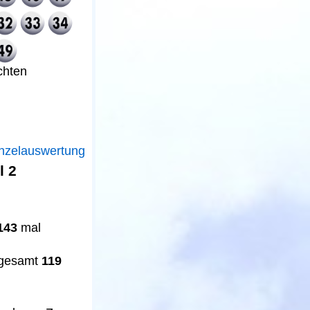
chten
inzelauswertung
l 2
143
mal
nsgesamt
119