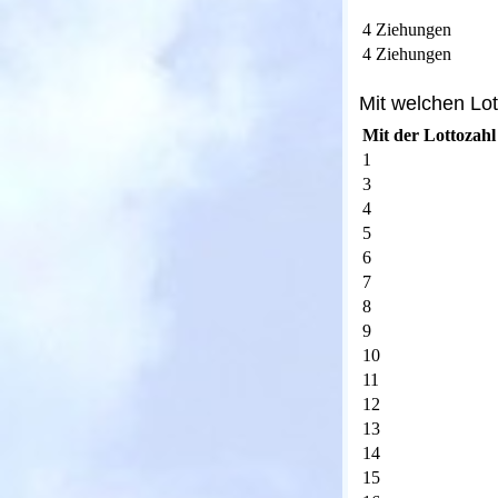
4 Ziehungen
4 Ziehungen
Mit welchen Lo
Mit der Lottozahl
1
3
4
5
6
7
8
9
10
11
12
13
14
15