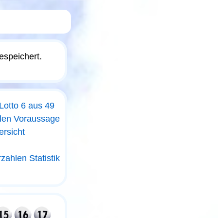
espeichert.
 Lotto 6 aus 49
hlen Voraussage
ersicht
zahlen Statistik