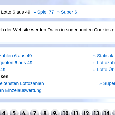
Lotto 6 aus 49
Spiel 77
Super 6
ch der Website werden Daten in sogenannten Cookies g
ozahlen 6 aus 49
Statistik
oquoten 6 aus 49
Lottoza
 49
Lotto Üb
iken
seltensten Lottozahlen
Super
len Einzelauswertung