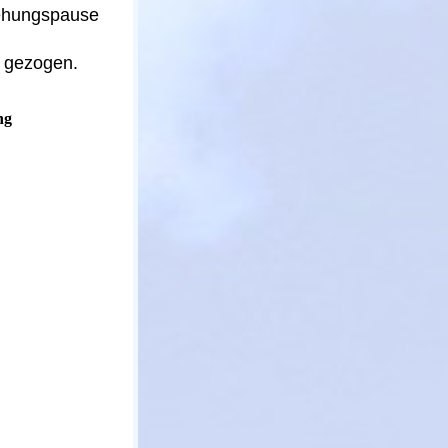
iehungspause
r gezogen.
ng