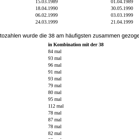
15.03.1989
01.04.1989
18.04.1990
30.05.1990
06.02.1999
03.03.1999
24.03.1999
21.04.1999
ttozahlen wurde die 38 am häufigsten zusammen gezog
in Kombination mit der 38
84 mal
93 mal
96 mal
91 mal
93 mal
79 mal
80 mal
95 mal
112 mal
78 mal
87 mal
78 mal
82 mal