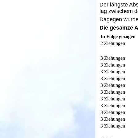
Der längste Ab
lag zwischem d
Dagegen wurde 
Die gesamze A
In Folge gezogen
2 Ziehungen
3 Ziehungen
3 Ziehungen
3 Ziehungen
3 Ziehungen
3 Ziehungen
3 Ziehungen
3 Ziehungen
3 Ziehungen
3 Ziehungen
3 Ziehungen
3 Ziehungen