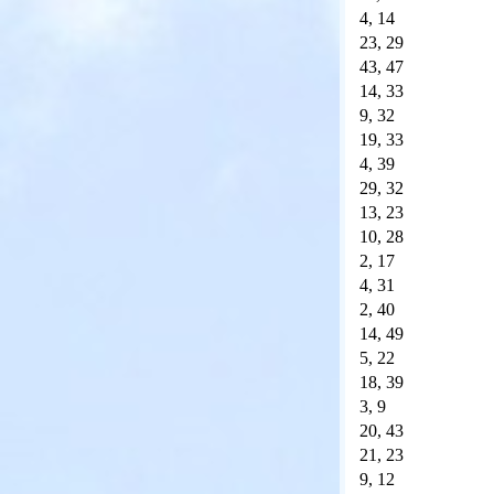
4, 14
23, 29
43, 47
14, 33
9, 32
19, 33
4, 39
29, 32
13, 23
10, 28
2, 17
4, 31
2, 40
14, 49
5, 22
18, 39
3, 9
20, 43
21, 23
9, 12