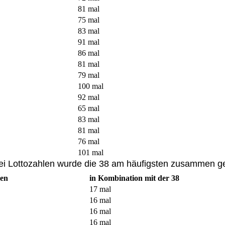
81 mal
75 mal
83 mal
91 mal
86 mal
81 mal
79 mal
100 mal
92 mal
65 mal
83 mal
81 mal
76 mal
101 mal
ei Lottozahlen wurde die 38 am häufigsten zusammen g
len
in Kombination mit der 38
17 mal
16 mal
16 mal
16 mal