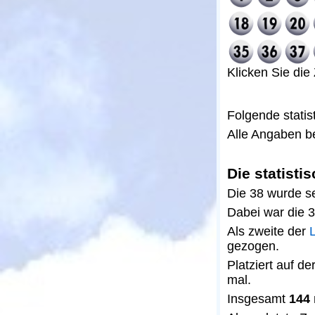
Klicken Sie di
Folgende statis
Alle Angaben b
Die statisti
Die 38 wurde s
Dabei war die 
Als zweite der
gezogen.
Platziert auf d
mal.
Insgesamt
144