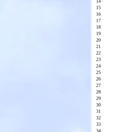
14
15
16
17
18
19
20
21
22
23
24
25
26
27
28
29
30
31
32
33
34