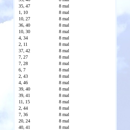
35, 47
8 mal
1, 10
8 mal
10, 27
8 mal
36, 40
8 mal
10, 30
8 mal
4, 34
8 mal
2, 11
8 mal
37, 42
8 mal
7, 27
8 mal
7, 28
8 mal
6, 7
8 mal
2, 43
8 mal
4, 46
8 mal
39, 40
8 mal
39, 41
8 mal
11, 15
8 mal
2, 44
8 mal
7, 36
8 mal
20, 24
8 mal
40, 41
8 mal