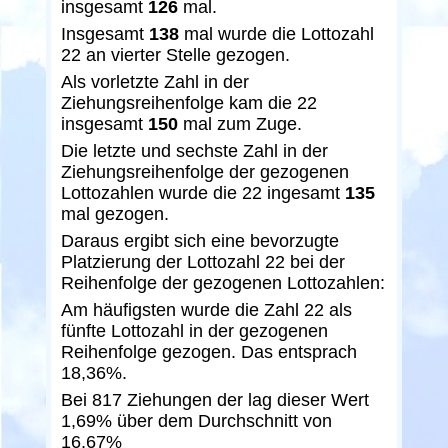
insgesamt
126
mal.
Insgesamt
138
mal wurde die Lottozahl
22 an vierter Stelle gezogen.
Als vorletzte Zahl in der
Ziehungsreihenfolge kam die 22
insgesamt
150
mal zum Zuge.
Die letzte und sechste Zahl in der
Ziehungsreihenfolge der gezogenen
Lottozahlen wurde die 22 ingesamt
135
mal gezogen.
Daraus ergibt sich eine bevorzugte
Platzierung der Lottozahl 22 bei der
Reihenfolge der gezogenen Lottozahlen:
Am häufigsten wurde die Zahl 22 als
fünfte Lottozahl in der gezogenen
Reihenfolge gezogen. Das entsprach
18,36%.
Bei 817 Ziehungen der lag dieser Wert
1,69% über dem Durchschnitt von
16,67%