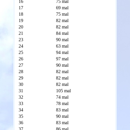
16
75 mal
17
69 mal
18
75 mal
19
82 mal
20
82 mal
21
84 mal
23
90 mal
24
63 mal
25
94 mal
26
97 mal
27
90 mal
28
82 mal
29
82 mal
30
82 mal
31
105 mal
32
74 mal
33
78 mal
34
83 mal
35
90 mal
36
83 mal
37
86 mal