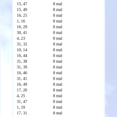
15, 47
8 mal
15, 49
8 mal
16, 25
8 mal
1, 16
8 mal
16, 29
8 mal
30, 41
8 mal
4, 23
8 mal
31, 32
8 mal
10, 14
8 mal
16, 44
8 mal
31, 38
8 mal
31, 39
8 mal
16, 46
8 mal
31, 41
8 mal
16, 49
8 mal
17, 20
8 mal
4, 25
8 mal
31, 47
8 mal
1, 19
8 mal
17, 31
8 mal