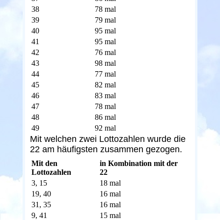
38
78 mal
39
79 mal
40
95 mal
41
95 mal
42
76 mal
43
98 mal
44
77 mal
45
82 mal
46
83 mal
47
78 mal
48
86 mal
49
92 mal
Mit welchen zwei Lottozahlen wurde die
22 am häufigsten zusammen gezogen.
Mit den
in Kombination mit der
Lottozahlen
22
3, 15
18 mal
19, 40
16 mal
31, 35
16 mal
9, 41
15 mal