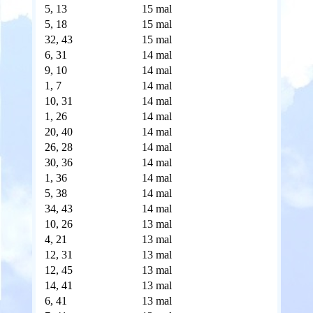
5, 13
15 mal
5, 18
15 mal
32, 43
15 mal
6, 31
14 mal
9, 10
14 mal
1, 7
14 mal
10, 31
14 mal
1, 26
14 mal
20, 40
14 mal
26, 28
14 mal
30, 36
14 mal
1, 36
14 mal
5, 38
14 mal
34, 43
14 mal
10, 26
13 mal
4, 21
13 mal
12, 31
13 mal
12, 45
13 mal
14, 41
13 mal
6, 41
13 mal