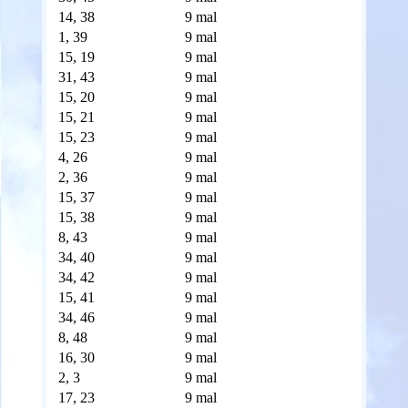
14, 38
9 mal
1, 39
9 mal
15, 19
9 mal
31, 43
9 mal
15, 20
9 mal
15, 21
9 mal
15, 23
9 mal
4, 26
9 mal
2, 36
9 mal
15, 37
9 mal
15, 38
9 mal
8, 43
9 mal
34, 40
9 mal
34, 42
9 mal
15, 41
9 mal
34, 46
9 mal
8, 48
9 mal
16, 30
9 mal
2, 3
9 mal
17, 23
9 mal