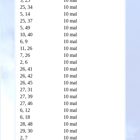
3, 25
10 mal
25, 34
10 mal
5, 14
10 mal
25, 37
10 mal
5, 49
10 mal
10, 40
10 mal
6, 9
10 mal
11, 26
10 mal
7, 26
10 mal
2, 6
10 mal
26, 41
10 mal
26, 42
10 mal
26, 45
10 mal
27, 31
10 mal
27, 39
10 mal
27, 46
10 mal
6, 12
10 mal
6, 18
10 mal
28, 48
10 mal
29, 30
10 mal
2, 7
10 mal