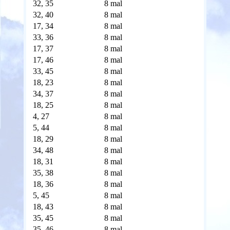
32, 35
8 mal
32, 40
8 mal
17, 34
8 mal
33, 36
8 mal
17, 37
8 mal
17, 46
8 mal
33, 45
8 mal
18, 23
8 mal
34, 37
8 mal
18, 25
8 mal
4, 27
8 mal
5, 44
8 mal
18, 29
8 mal
34, 48
8 mal
18, 31
8 mal
35, 38
8 mal
18, 36
8 mal
5, 45
8 mal
18, 43
8 mal
35, 45
8 mal
35, 46
8 mal