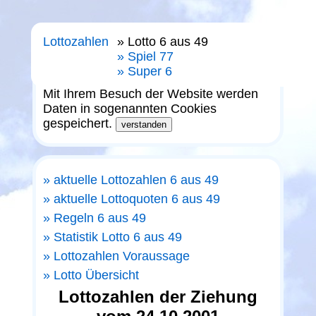
Lottozahlen
Lotto 6 aus 49
Spiel 77
Super 6
Mit Ihrem Besuch der Website werden
Daten in sogenannten Cookies
gespeichert.
aktuelle Lottozahlen 6 aus 49
aktuelle Lottoquoten 6 aus 49
Regeln 6 aus 49
Statistik Lotto 6 aus 49
Lottozahlen Voraussage
Lotto Übersicht
Lottozahlen der Ziehung