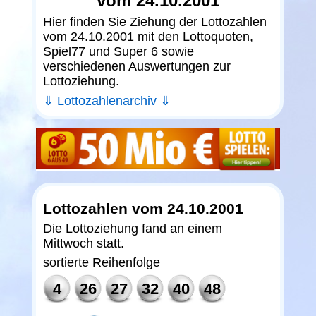
vom 24.10.2001
Hier finden Sie Ziehung der Lottozahlen
vom 24.10.2001 mit den Lottoquoten,
Spiel77 und Super 6 sowie
verschiedenen Auswertungen zur
Lottoziehung.
⇓ Lottozahlenarchiv ⇓
Lottozahlen vom 24.10.2001
Die Lottoziehung fand an einem
Mittwoch statt.
sortierte Reihenfolge
4
26
27
32
40
48