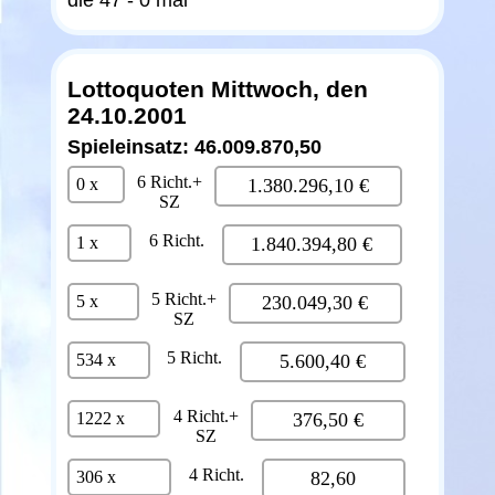
die 47 - 0 mal
Lottoquoten Mittwoch, den
24.10.2001
Spieleinsatz: 46.009.870,50
6 Richt.+
0 x
1.380.296,10 €
SZ
6 Richt.
1 x
1.840.394,80 €
5 Richt.+
5 x
230.049,30 €
SZ
5 Richt.
534 x
5.600,40 €
4 Richt.+
1222 x
376,50 €
SZ
4 Richt.
306 x
82,60