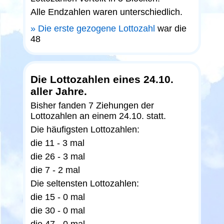
Alle Endzahlen waren unterschiedlich.
Die erste gezogene Lottozahl
war die
48
Die Lottozahlen eines 24.10.
aller Jahre.
Bisher fanden 7 Ziehungen der
Lottozahlen an einem 24.10. statt.
Die häufigsten Lottozahlen:
die 11 - 3 mal
die 26 - 3 mal
die 7 - 2 mal
Die seltensten Lottozahlen:
die 15 - 0 mal
die 30 - 0 mal